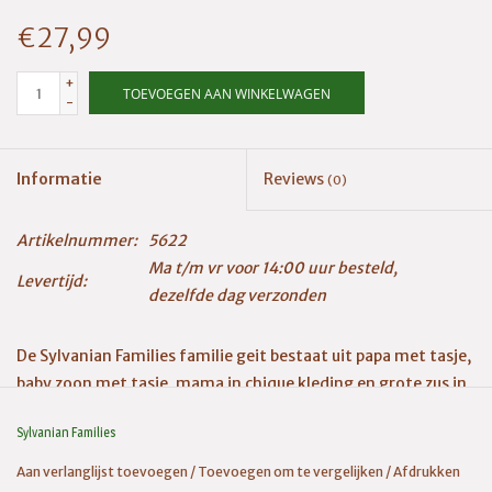
€27,99
+
TOEVOEGEN AAN WINKELWAGEN
-
Informatie
Reviews
(0)
Artikelnummer:
5622
Ma t/m vr voor 14:00 uur besteld,
Levertijd:
dezelfde dag verzonden
De Sylvanian Families familie geit bestaat uit papa met tasje,
baby zoon met tasje, mama in chique kleding en grote zus in
chique kleding. Papa draagt een bril. Adviesleeftijd 3+
Sylvanian Families
Aan verlanglijst toevoegen
/
Toevoegen om te vergelijken
/
Afdrukken