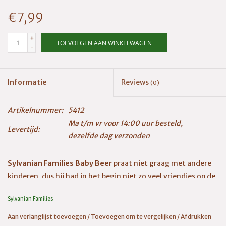
€7,99
+
TOEVOEGEN AAN WINKELWAGEN
-
Informatie
Reviews
(0)
Artikelnummer:
5412
Ma t/m vr voor 14:00 uur besteld,
Levertijd:
dezelfde dag verzonden
Sylvanian Families Baby Beer
praat niet graag met andere
kinderen, dus hij had in het begin niet zo veel vriendjes op de
creche. Zijn grote zus Theodora stelde voor dat hij de
Sylvanian Families
anderen bloemen of mooie stenen zou geven in plaats van
met hen te praten en nu is hij met iedereen bevriend. En hij
Aan verlanglijst toevoegen
/
Toevoegen om te vergelijken
/
Afdrukken