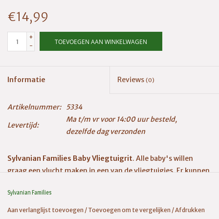
€14,99
+
TOEVOEGEN AAN WINKELWAGEN
-
Informatie
Reviews
(0)
Artikelnummer:
5334
Ma t/m vr voor 14:00 uur besteld,
Levertijd:
dezelfde dag verzonden
Sylvanian Families Baby Vliegtuigrit
. Alle baby's willen
graag een vlucht maken in een van de vliegtuigjes. Er kunnen
twee baby's in per vlucht. Inclusief baby esdoornkat.
Sylvanian Families
Geschikt voor kinderen vanaf 3 jaar.
Aan verlanglijst toevoegen
/
Toevoegen om te vergelijken
/
Afdrukken