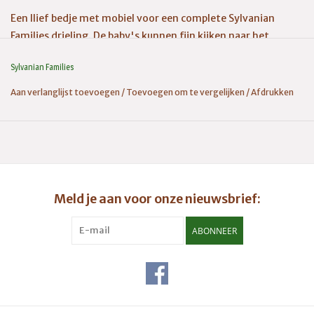
Een llief bedje met mobiel voor een complete Sylvanian
Families drieling. De baby's kunnen fijn kijken naar het
mobieltje. Het bedje kan ook als box worden gebruikt.
Sylvanian Families
Adviesleeftijd 3+
Aan verlanglijst toevoegen
/
Toevoegen om te vergelijken
/
Afdrukken
Meld je aan voor onze nieuwsbrief:
ABONNEER