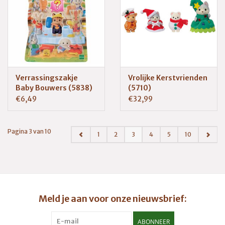
Verrassingszakje
Vrolijke Kerstvrienden
Baby Bouwers (5838)
(5710)
€6,49
€32,99
Pagina 3 van 10
1
2
3
4
5
10
Meld je aan voor onze nieuwsbrief:
ABONNEER