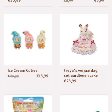
€20,49
€5,99
€6,99
Ice Cream Cuties
Freya's verjaardag
set aardbeien cake
€18,99
€20,99
jurk (5847)
€28,99