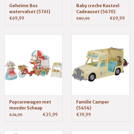
Geheime Bos
Baby creche Kasteel
watervalset (5761)
Cadeauset (5670)
€69,99
€69,99
€89,99
Popcornwagen met
Familie Camper
moeder Schaap
(5454)
(5653)
€25,99
€39,99
€34,99