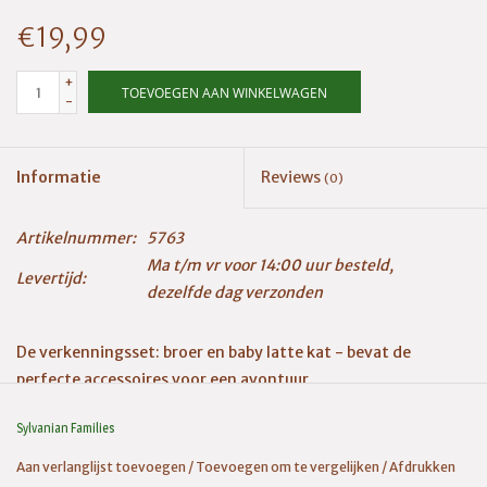
€19,99
+
TOEVOEGEN AAN WINKELWAGEN
-
Informatie
Reviews
(0)
Artikelnummer:
5763
Ma t/m vr voor 14:00 uur besteld,
Levertijd:
dezelfde dag verzonden
De verkenningsset: broer en baby latte kat - bevat de
perfecte accessoires voor een avontuur.
Neem de personages mee op een expeditie met behulp van de
Sylvanian Families
safarihoed, rugzak, lantaarn en verrekijker.
Aan verlanglijst toevoegen
/
Toevoegen om te vergelijken
/
Afdrukken
Adviesleeftijd 3+