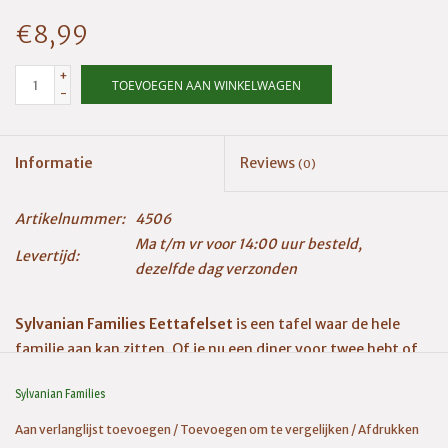
€8,99
+
TOEVOEGEN AAN WINKELWAGEN
-
Informatie
Reviews
(0)
Artikelnummer:
4506
Ma t/m vr voor 14:00 uur besteld,
Levertijd:
dezelfde dag verzonden
Sylvanian Families Eettafelset
is een tafel waar de hele
familie aan kan zitten. Of je nu een diner voor twee hebt of
met de hele familie bij elkaar komt inclusief de baby’s en de
Sylvanian Families
oudjes: deze eenvoudige tafel is een geweldige toevoeging
voor veel eetkamers of keukens. Met 4 stoelen en een
Aan verlanglijst toevoegen
/
Toevoegen om te vergelijken
/
Afdrukken