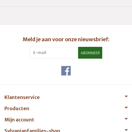
hangende kinderstoel is deze set perfect voor een
middelgrote familie met maar één kleintje. De kinderstoel is
zelfs afneembaar zodat je deze weg kan zetten en extra
stoelen uit het huis neer kan zetten voor als er vrienden
langskomen. Geef de het eten van de Sylvanians wat extra
aandacht met deze prachtige set!
Meld je aan voor onze nieuwsbrief:
Inhoud:
ABONNEER
1 tafel
1 babystoel
4 stoelen Adviesleeftijd 3+
Klantenservice
Producten
Mijn account
Sylvanianfamilies-shop