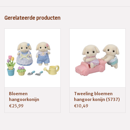
moeder en een lieve kleine hangoor drieling.
Gerelateerde producten
Bloemen
Tweeling bloemen
hangoorkonijn
hangoor konijn (5737)
broer&zus (5736)
€25,99
€10,49