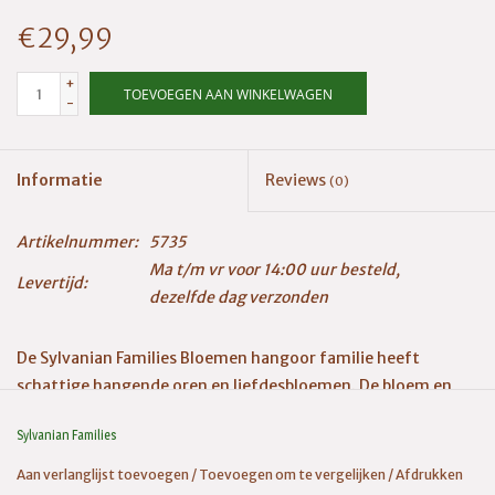
€29,99
+
TOEVOEGEN AAN WINKELWAGEN
-
Informatie
Reviews
(0)
Artikelnummer:
5735
Ma t/m vr voor 14:00 uur besteld,
Levertijd:
dezelfde dag verzonden
De Sylvanian Families Bloemen hangoor familie heeft
schattige hangende oren en liefdesbloemen. De bloem en
het klavertje op de oren van het konijn kunnen worden
Sylvanian Families
verwisseld en de bloemen in het boeket en hierdoor zijn er
verschillende stijlen te creëren. De familie bestaat uit vader,
Aan verlanglijst toevoegen
/
Toevoegen om te vergelijken
/
Afdrukken