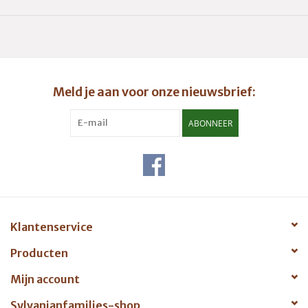
gaat hem zo gemakkelijk af. Ook al traint hij net zo veel als
zijn vrienden, hij is opeens een stuk beter geworden dan de
rest. Yara is beleefd maar verlegen. Ze zegt heel netjes gedag
als ze nieuwe mensen ontmoet.
Adviesleeftijd 3+
Meld je aan voor onze nieuwsbrief:
ABONNEER
Klantenservice
Producten
Mijn account
Sylvanianfamilies-shop