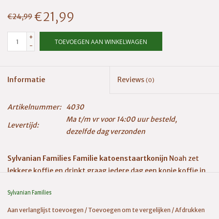
€21,99
€24,99
+
TOEVOEGEN AAN WINKELWAGEN
-
Informatie
Reviews
(0)
Artikelnummer:
4030
Ma t/m vr voor 14:00 uur besteld,
Levertijd:
dezelfde dag verzonden
Sylvanian Families Familie katoenstaartkonijn
Noah zet
lekkere koffie en drinkt graag iedere dag een kopje koffie in
de tuin. Grietje is erg netjes, ze is vooral goed in de was doen.
Sylvanian Families
Jacob kan goed zwemmen, hij wint altijd de zwemcompetitie
op school. Ze zeggen dat hij als een vis in het water is, het
Aan verlanglijst toevoegen
/
Toevoegen om te vergelijken
/
Afdrukken