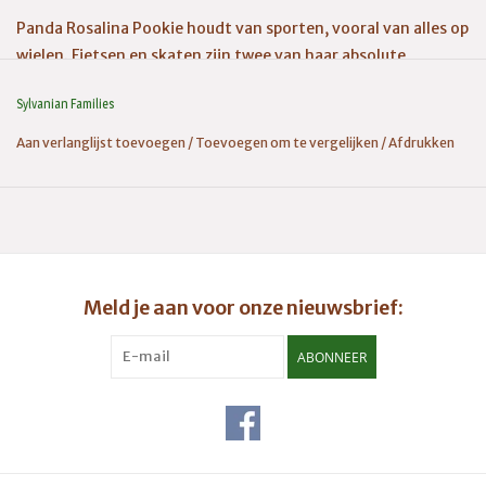
Panda Rosalina Pookie houdt van sporten, vooral van alles op
wielen. Fietsen en skaten zijn twee van haar absolute
favoriete hobby's, en je zult haar altijd zien rondsnuffelen op
Sylvanian Families
haar fiets of rolschaatsen. Haar vertrouwde fiets heeft een
bijpassende aanhanger die ze kan vullen met haar
Aan verlanglijst toevoegen
/
Toevoegen om te vergelijken
/
Afdrukken
sportuitrusting, of zelfs ritjes kan rijden met haar jongere
broers en zussen en hun vrienden.
Ook inbegrepen is een veiligheidshelm, drinkfles,
pandakoekjes en een rugzak, perfect voor avonturen
onderweg! Adviesleeftijd 3+
Meld je aan voor onze nieuwsbrief:
ABONNEER