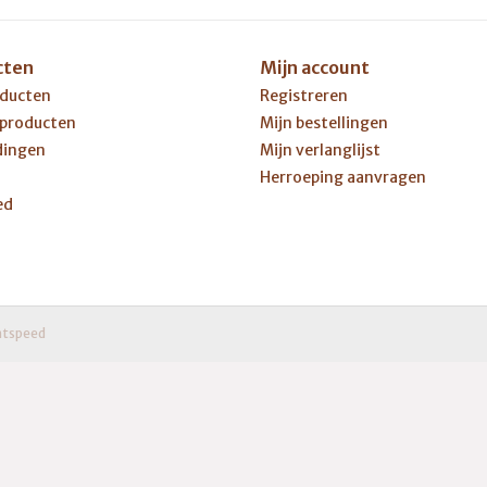
cten
Mijn account
oducten
Registreren
 producten
Mijn bestellingen
dingen
Mijn verlanglijst
Herroeping aanvragen
ed
htspeed