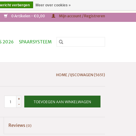
bericht verbergen
Meer over cookies »
,- * Tel: +31(0)652687624
0 Artikelen - €0,00
Mijn account / Registreren
S 2026
SPAARSYSTEEM
HOME
/
IJSCOWAGEN (5651)
+
TOEVOEGEN AAN WINKELWAGEN
-
Reviews
(0)