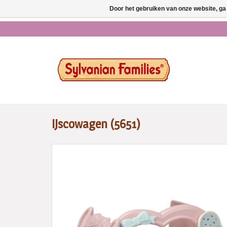
Door het gebruiken van onze website, ga
* Ma t/m vr voor 14.00 u
IJscowagen (5651)