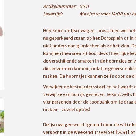
Artikelnummer:
5651
Levertijd:
Ma t/m vr voor 14:00 uur b
Hier komt de IJscowagen - misschien wel het 
nu geparkeerd staan op het Dorpsplein of i
niet anders dan glimlachen als ze het zien. D
konijnenthema en zit boordevol heerlijke be
de verschillende smaken in de hoorntjes en v
dierenvormen komen, zodat je gepersonalise
maken. De hoorntjes kunnen zelfs door de d
Verwijder de bestuurdersstoel en het wordt 
terwijl ze van hun ijs genieten. Je kunt zelf
vier personen door de toonbank om te draaie
maken - zoveel opties!
De ijscowagen wordt gerund door de witte k
verkocht in de Weekend Travel Set [5641] of