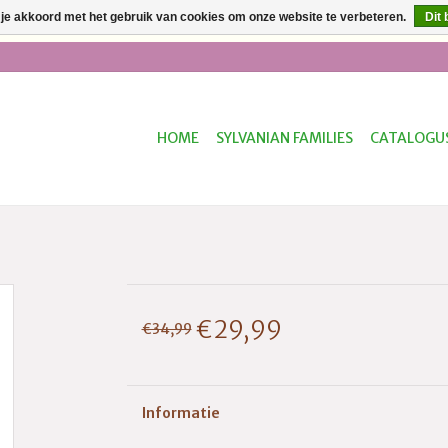
 je akkoord met het gebruik van cookies om onze website te verbeteren.
Dit 
ur besteld, dezelfde dag verzonden * Gratis verzending vanaf €50
HOME
SYLVANIAN FAMILIES
CATALOGU
€29,99
€34,99
Informatie