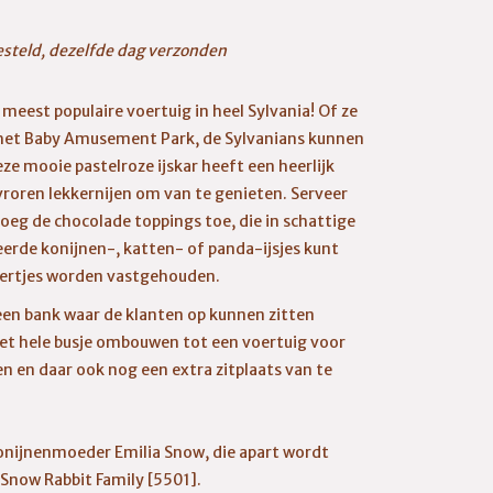
esteld, dezelfde dag verzonden
meest populaire voertuig in heel Sylvania! Of ze
n het Baby Amusement Park, de Sylvanians kunnen
eze mooie pastelroze ijskar heeft een heerlijk
vroren lekkernijen om van te genieten. Serveer
oeg de chocolade toppings toe, die in schattige
erde konijnen-, katten- of panda-ijsjes kunt
iertjes worden vastgehouden.
een bank waar de klanten op kunnen zitten
s het hele busje ombouwen tot een voertuig voor
n en daar ook nog een extra zitplaats van te
onijnenmoeder Emilia Snow, die apart wordt
 Snow Rabbit Family [5501].