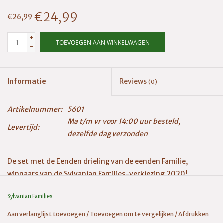
€24,99
€26,99
+
TOEVOEGEN AAN WINKELWAGEN
-
Informatie
Reviews
(0)
Artikelnummer:
5601
Ma t/m vr voor 14:00 uur besteld,
Levertijd:
dezelfde dag verzonden
De set met de Eenden drieling van de eenden Familie,
winnaars van de Sylvanian Families-verkiezing 2020!
De set bevat de eendendrieling in pastelkleurige
Sylvanian Families
babymutsjes, plus een kinderwagen waarin ze kunnen
Aan verlanglijst toevoegen
/
Toevoegen om te vergelijken
/
Afdrukken
rondrijden. Alle drie de drielingen passen in de kinderwagen.