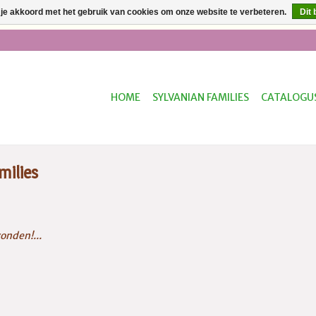
 je akkoord met het gebruik van cookies om onze website te verbeteren.
Dit 
ur besteld, dezelfde dag verzonden * Gratis verzending vanaf €50
HOME
SYLVANIAN FAMILIES
CATALOGU
milies
onden!...