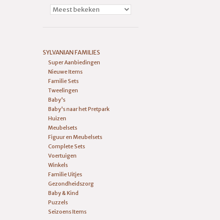
SYLVANIAN FAMILIES
Super Aanbiedingen
Nieuwe Items
Familie Sets
Tweelingen
Baby's
Baby's naar het Pretpark
Huizen
Meubelsets
Figuur en Meubelsets
Complete Sets
Voertuigen
Winkels
Familie Uitjes
Gezondheidszorg
Baby & Kind
Puzzels
Seizoens Items