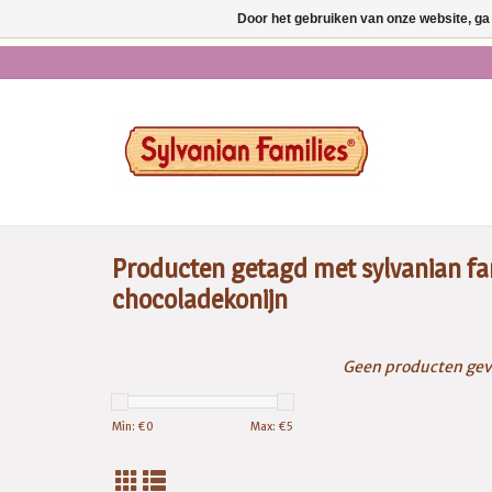
Door het gebruiken van onze website, ga
* Ma t/m vr voor 14.00 u
Producten getagd met sylvanian fa
chocoladekonijn
Geen producten gev
Min: €
0
Max: €
5