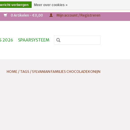
bericht verbergen
Meer over cookies »
,- * Tel: +31(0)652687624
0 Artikelen - €0,00
Mijn account / Registreren
S 2026
SPAARSYSTEEM
HOME
/
TAGS
/
SYLVANIAN FAMILIES CHOCOLADEKONIJN