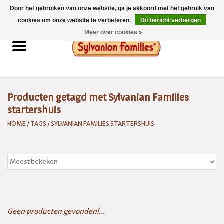
Door het gebruiken van onze website, ga je akkoord met het gebruik van
0 Artikelen - €0,00
cookies om onze website te verbeteren.
Dit bericht verbergen
Meer over cookies »
Home
Sylvanian Families
Producten getagd met Sylvanian Families
Catalogus 2026
startershuis
HOME
/
TAGS
/
SYLVANIAN FAMILIES STARTERSHUIS
Spaarsysteem
Geen producten gevonden!...