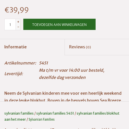
€39,99
+
TOEVOEGEN AAN WINKELWAGEN
-
Informatie
Reviews
(0)
Artikelnummer:
5451
Ma t/m vr voor 14:00 uur besteld,
Levertijd:
dezelfde dag verzonden
Neem de Sylvanian kinderen mee voor een heerlijk weekend
in deze leuke blokhut. Boven in de heuvels boven Sea Breeze
Cape vindt u het mooiste meer en de Blokhut biedt een
sylvanian families
/
sylvanian families 5451
/
sylvanian families blokhut
perfect uitzicht over het water.
aan het meer
/
Sylvanian Families
Dit mooie kleine huisje is voorzien van een houtkachel en een