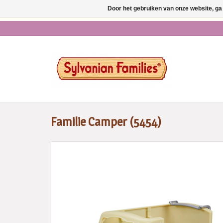
Door het gebruiken van onze website, ga
* Ma t/m vr voor 14.00 u
Familie Camper (5454)