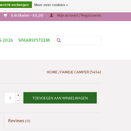
bericht verbergen
Meer over cookies »
,- * Tel: +31(0)652687624
0 Artikelen - €0,00
Mijn account / Registreren
S 2026
SPAARSYSTEEM
HOME
/
FAMILIE CAMPER (5454)
+
TOEVOEGEN AAN WINKELWAGEN
-
Reviews
(0)