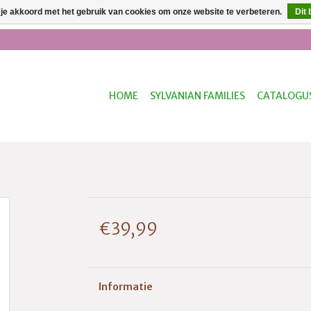
 je akkoord met het gebruik van cookies om onze website te verbeteren.
Dit 
ur besteld, dezelfde dag verzonden * Gratis verzending vanaf €50
HOME
SYLVANIAN FAMILIES
CATALOGU
€39,99
Informatie