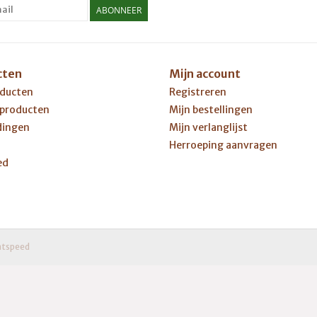
ABONNEER
cten
Mijn account
oducten
Registreren
 producten
Mijn bestellingen
dingen
Mijn verlanglijst
Herroeping aanvragen
ed
htspeed