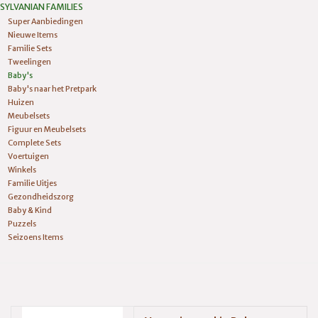
SYLVANIAN FAMILIES
Super Aanbiedingen
Nieuwe Items
Familie Sets
Tweelingen
Baby's
Baby's naar het Pretpark
Huizen
Meubelsets
Figuur en Meubelsets
Complete Sets
Voertuigen
Winkels
Familie Uitjes
Gezondheidszorg
Baby & Kind
Puzzels
Seizoens Items