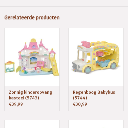
dragen, waardoor ze er nog schattiger uitzien!
Advieslleeftijd 3+
Gerelateerde producten
Zonnig kinderopvang
Regenboog Babybus
kasteel (5743)
(5744)
€39,99
€30,99