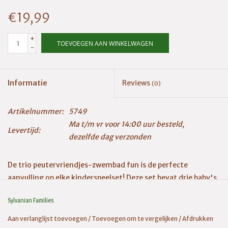
€19,99
+
TOEVOEGEN AAN WINKELWAGEN
-
Informatie
Reviews
(0)
Artikelnummer:
5749
Ma t/m vr voor 14:00 uur besteld,
Levertijd:
dezelfde dag verzonden
De trio peutervriendjes-zwembad fun is de perfecte
aanvulling op elke kinderspeelset! Deze set bevat drie baby's.
Deze leuke nieuwe set bevat een opblaasbare dolfijn en
Sylvanian Families
zwembadspeelgoed voor veel plezier in het zwembad. De
baby's kunnen het zwembadspeelgoed vasthouden en de bril
Aan verlanglijst toevoegen
/
Toevoegen om te vergelijken
/
Afdrukken