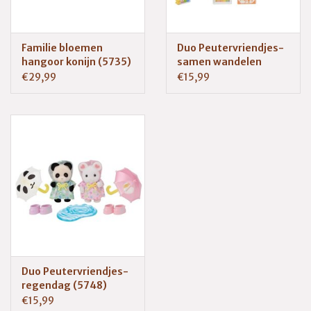
Familie bloemen
Duo Peutervriendjes-
hangoor konijn (5735)
samen wandelen
(5747)
€29,99
€15,99
Duo Peutervriendjes-
regendag (5748)
€15,99